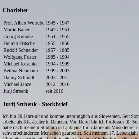
Chorleiter
Prof. Albert Wotrube
1945 - 1947
Martin Bauer
1947 - 1951
Georg Kuhnke
1951 - 1955
Helmut Fritsche
1955 - 1956
Rudolf Schneider
1957 - 1985
Wolfgang Frister
1985 - 1994
Michael Keschke
1994 - 1999
Bettina Neumann
1999 - 2003
Danny Schmidt
2003 - 2011
Michael Janze
2012 - 2016
Jurij Strbenk
seit 2016
Jurij Strbenk - Steckbrief
Ich bin 29 Jahre alt und komme ursprünglich aus Slowenien. Seit So
arbeite als Kita-Leiter in Bautzen. Von Beruf bin ich Professor für S
habe nach meinem Studium in Ljubljana für 5 Jahre als Musiklehrer 
schwerbehinderten Menschen gearbeitet. Seit meinem 17. Lebensjahr
Chorleiter gearbeitet. 10 Jahre leitete ich einen Kinderchor, später da