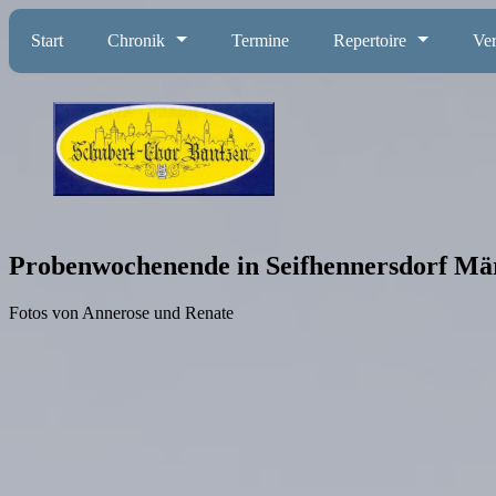
Start
Chronik
Termine
Repertoire
Ver
Probenwochenende in Seifhennersdorf Mä
Fotos von Annerose und Renate